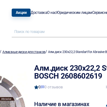
Акции
Доставка
О нас
Юридическим лицам
Сервисн
/
/
Алмазные диски для станков
Алм.диск 230х22,2 Standart for Abrasiv
Алм.диск 230х22,2 St
BOSCH 2608602619
0
0 отзывов
Наличие в магазинах