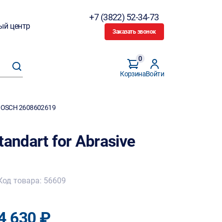
+7 (3822) 52-34-73
ый центр
Заказать звонок
0
Корзина
Войти
e BOSCH 2608602619
andart for Abrasive
Код товара: 56609
4 630 ₽