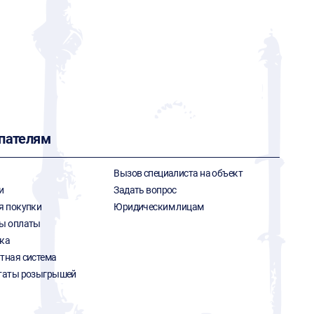
пателям
Вызов специалиста на объект
и
Задать вопрос
я покупки
Юридическим лицам
ы оплаты
ка
тная система
таты розыгрышей