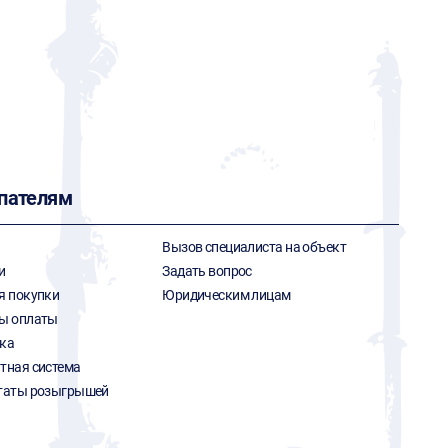
пателям
Вызов специалиста на объект
и
Задать вопрос
я покупки
Юридическим лицам
ы оплаты
ка
тная система
таты розыгрышей