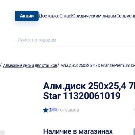
Акции
Доставка
О нас
Юридическим лицам
Сервисн
/
/
Алмазные диски для станков
Алм.диск 250х25,4 7D Granite Premium D
Алм.диск 250х25,4 7
Star 11320061019
0
0 отзывов
Наличие в магазинах