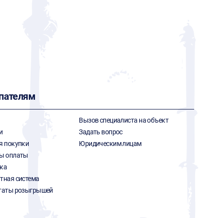
G
пателям
Вызов специалиста на объект
и
Задать вопрос
я покупки
Юридическим лицам
ы оплаты
ка
тная система
таты розыгрышей