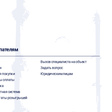
пателям
Вызов специалиста на объект
и
Задать вопрос
я покупки
Юридическим лицам
ы оплаты
ка
тная система
таты розыгрышей