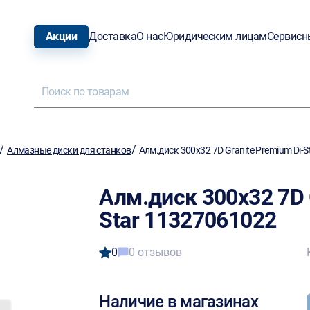
Акции
Доставка
О нас
Юридическим лицам
Сервисн
/
/
Алмазные диски для станков
Алм.диск 300х32 7D Granite Premium Di-
Алм.диск 300х32 7D 
Star 11327061022
0
0 отзывов
Наличие в магазинах