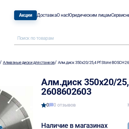
Акции
Доставка
О нас
Юридическим лицам
Сервисн
/
/
Алмазные диски для станков
Алм.диск 350х20/25,4 Pf Stone BOSCH 2
Алм.диск 350х20/25,
2608602603
0
0 отзывов
Наличие в магазинах