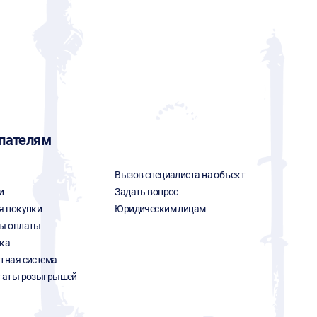
пателям
Вызов специалиста на объект
и
Задать вопрос
я покупки
Юридическим лицам
ы оплаты
ка
тная система
таты розыгрышей