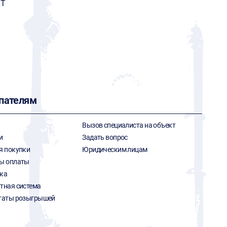
ИТ
пателям
Вызов специалиста на объект
и
Задать вопрос
я покупки
Юридическим лицам
ы оплаты
ка
тная система
таты розыгрышей