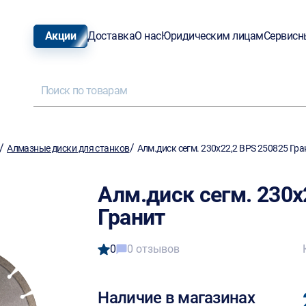
Акции
Доставка
О нас
Юридическим лицам
Сервисн
/
/
Алмазные диски для станков
Алм.диск сегм. 230х22,2 BPS 250825 Гра
Алм.диск сегм. 230х
Гранит
0
0 отзывов
Наличие в магазинах