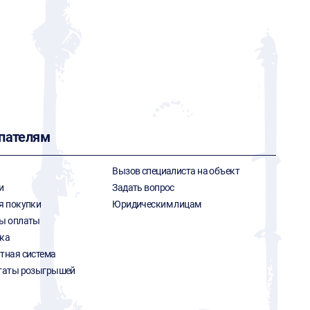
пателям
Вызов специалиста на объект
и
Задать вопрос
я покупки
Юридическим лицам
ы оплаты
ка
тная система
таты розыгрышей