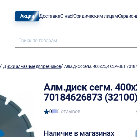
Акции
Доставка
О нас
Юридическим лицам
Сервисн
/
/
Диски алмазные для резчиков
Алм.диск сегм. 400х25,4 CLA-BET 7018
Алм.диск сегм. 400х
70184626873 (32100
0
0 отзывов
Наличие в магазинах