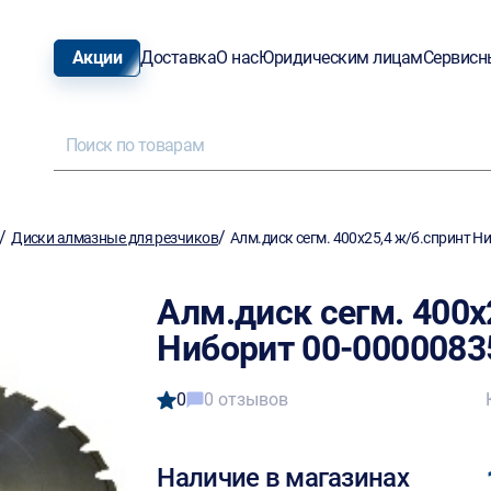
Акции
Доставка
О нас
Юридическим лицам
Сервисн
/
/
Диски алмазные для резчиков
Алм.диск сегм. 400х25,4 ж/б.спринт 
Алм.диск сегм. 400х
Ниборит 00-0000083
0
0 отзывов
Наличие в магазинах