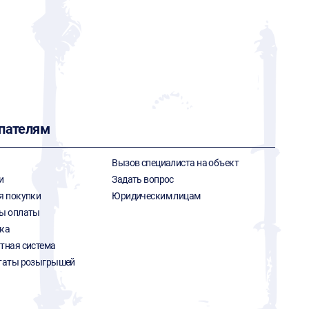
пателям
Вызов специалиста на объект
и
Задать вопрос
я покупки
Юридическим лицам
ы оплаты
ка
тная система
таты розыгрышей