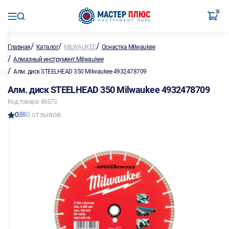
0
/
/
/
Главная
Каталог
MILWAUKEE
Оснастка Milwaukee
/
Алмазный инструмент Milwaukee
/
Алм. диск STEELHEAD 350 Milwaukee 4932478709
Алм. диск STEELHEAD 350 Milwaukee 4932478709
Код товара: 86073
0
0 отзывов