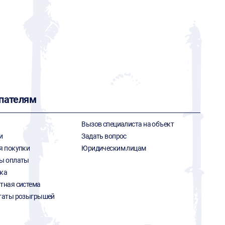
пателям
Вызов специалиста на объект
и
Задать вопрос
я покупки
Юридическим лицам
ы оплаты
ка
тная система
таты розыгрышей