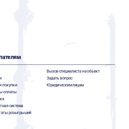
пателям
Вызов специалиста на объект
и
Задать вопрос
я покупки
Юридическим лицам
ы оплаты
ка
тная система
таты розыгрышей