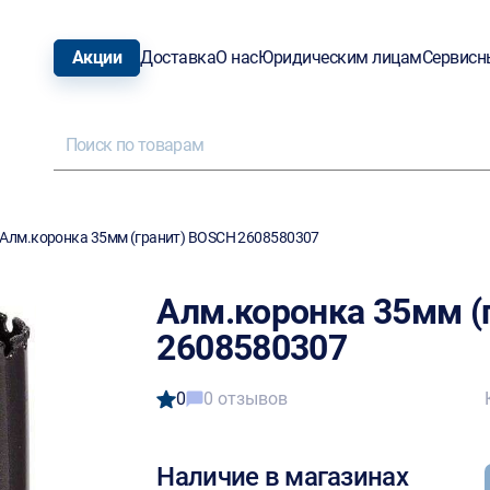
Акции
Доставка
О нас
Юридическим лицам
Сервисн
Алм.коронка 35мм (гранит) BOSCH 2608580307
Алм.коронка 35мм (
2608580307
0
0 отзывов
Наличие в магазинах