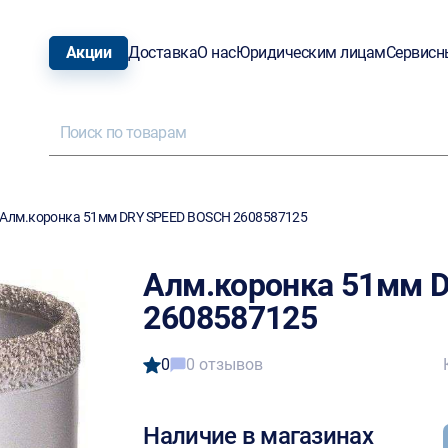
Акции
Доставка
О нас
Юридическим лицам
Сервисн
Алм.коронка 51мм DRY SPEED BOSCH 2608587125
Алм.коронка 51мм 
2608587125
0
0 отзывов
Наличие в магазинах