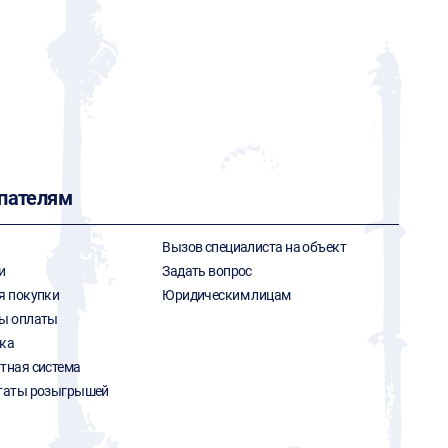
пателям
Вызов специалиста на объект
и
Задать вопрос
я покупки
Юридическим лицам
ы оплаты
ка
тная система
таты розыгрышей