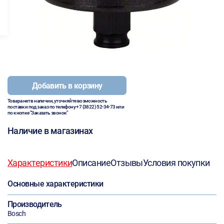
Добавить в корзину
Товара нет в наличии, уточняйте возможность
поставки под заказ по телефону
+7 (3822) 52-34-73
или
по кнопке "Заказать звонок"
Наличие в магазинах
Характеристики
Описание
Отзывы
Условия покупки
Основные характеристики
Производитель
Bosch