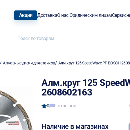
Акции
Доставка
О нас
Юридическим лицам
Сервисн
/
/
Алмазные диски для станков
Алм.круг 125 SpeedWave PP BOSCH 260
Алм.круг 125 Speed
2608602163
0
0 отзывов
Наличие в магазинах