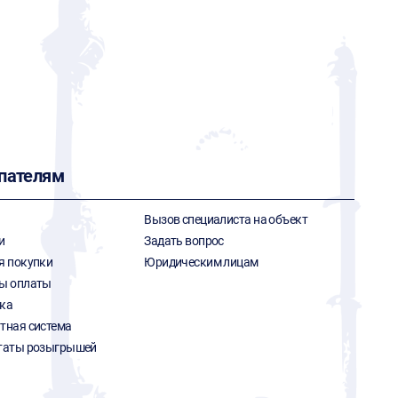
пателям
Вызов специалиста на объект
и
Задать вопрос
я покупки
Юридическим лицам
ы оплаты
ка
тная система
таты розыгрышей