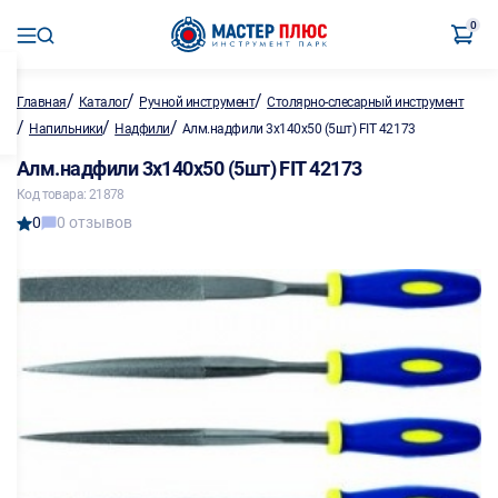
0
/
/
/
Главная
Каталог
Ручной инструмент
Столярно-слесарный инструмент
/
/
/
Напильники
Надфили
Алм.надфили 3х140х50 (5шт) FIT 42173
Алм.надфили 3х140х50 (5шт) FIT 42173
Код товара: 21878
0
0 отзывов