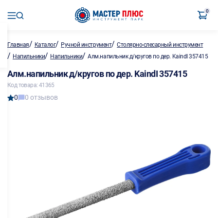
0
/
/
/
Главная
Каталог
Ручной инструмент
Столярно-слесарный инструмент
/
/
/
Напильники
Напильники
Алм.напильник д/кругов по дер. KaindI 357415
Алм.напильник д/кругов по дер. KaindI 357415
Код товара: 41365
0
0 отзывов