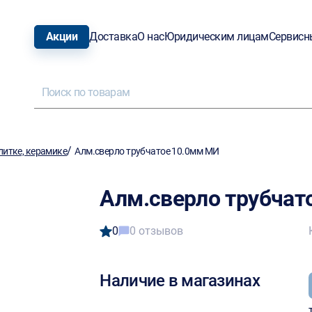
Акции
Доставка
О нас
Юридическим лицам
Сервисн
/
литке, керамике
Алм.сверло трубчатое 10.0мм МИ
Алм.сверло трубчат
0
0 отзывов
Наличие в магазинах