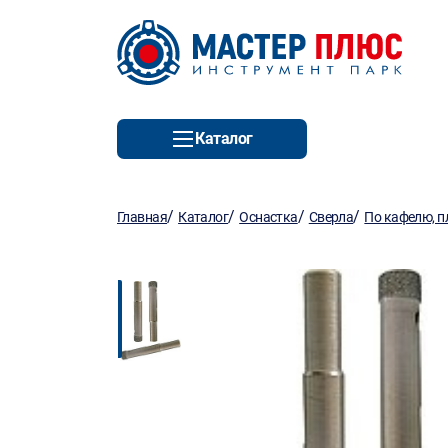
Каталог
/
/
/
/
Главная
Каталог
Оснастка
Сверла
По кафелю, п