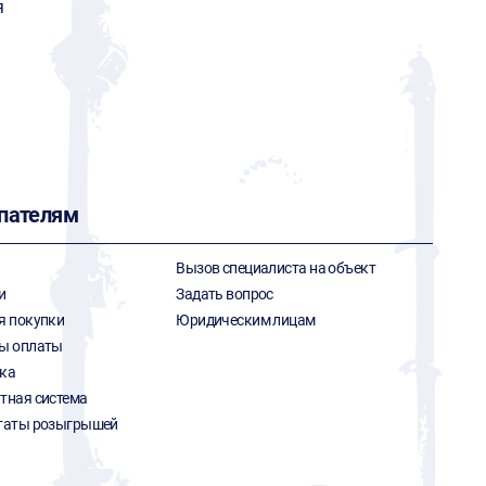
я
пателям
Вызов специалиста на объект
и
Задать вопрос
я покупки
Юридическим лицам
ы оплаты
ка
тная система
таты розыгрышей