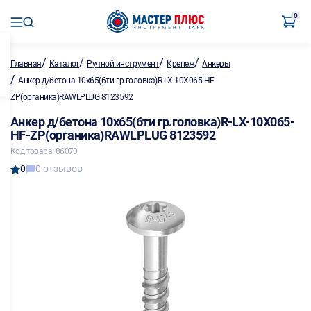
0
/
/
/
/
Главная
Каталог
Ручной инструмент
Крепеж
Анкеры
/
Анкер д/бетона 10х65(6ти гр.головка)R-LX-10X065-HF-
ZP(органика)RAWLPLUG 8123592
Анкер д/бетона 10х65(6ти гр.головка)R-LX-10X065-
HF-ZP(органика)RAWLPLUG 8123592
Код товара: 86070
0
0 отзывов