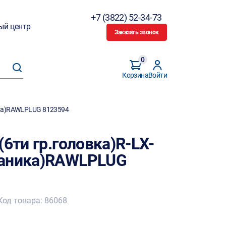
+7 (3822) 52-34-73
ый центр
Заказать звонок
0
Корзина
Войти
ика)RAWLPLUG 8123594
(6ти гр.головка)R-LX-
ваника)RAWLPLUG
Код товара: 86068