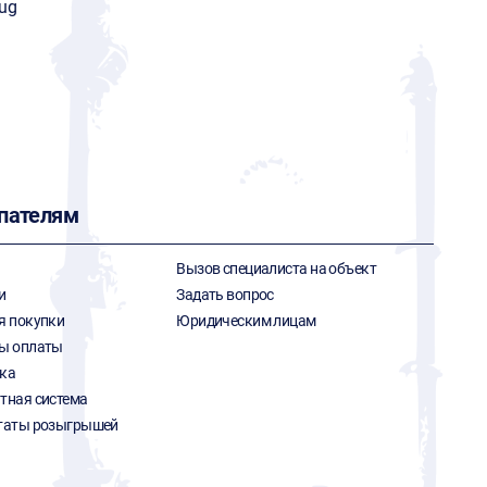
ug
пателям
Вызов специалиста на объект
и
Задать вопрос
я покупки
Юридическим лицам
ы оплаты
ка
тная система
таты розыгрышей