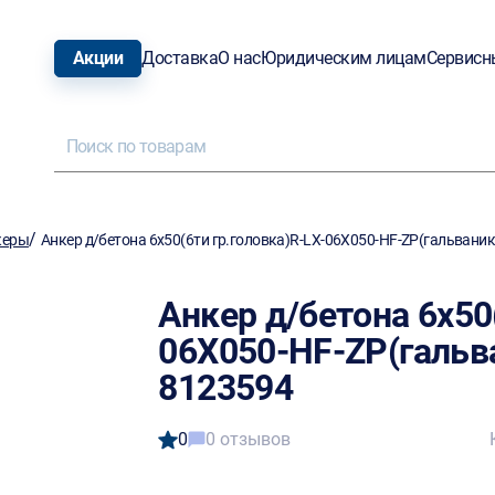
Акции
Доставка
О нас
Юридическим лицам
Сервисн
/
керы
Анкер д/бетона 6х50(6ти гр.головка)R-LX-06X050-HF-ZP(гальван
Анкер д/бетона 6х50
06X050-HF-ZP(галь
8123594
0
0 отзывов