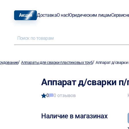
Акции
Доставка
О нас
Юридическим лицам
Сервисн
/
/
рудование
Аппараты для сварки пластиковых труб
Аппарат д/сварки 
Аппарат д/сварки п
0
0 отзывов
Наличие в магазинах