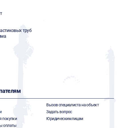
т
ластиковых труб
има
пателям
Вызов специалиста на объект
и
Задать вопрос
я покупки
Юридическим лицам
ы оплаты