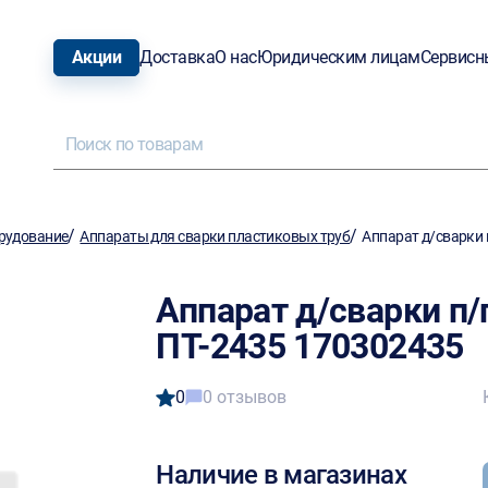
Акции
Доставка
О нас
Юридическим лицам
Сервисн
/
/
рудование
Аппараты для сварки пластиковых труб
Аппарат д/сварки 
Аппарат д/сварки п
ПТ-2435 170302435
0
0 отзывов
Наличие в магазинах