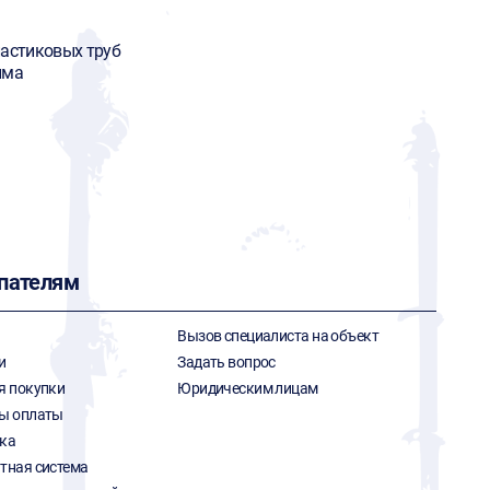
ластиковых труб
има
пателям
Вызов специалиста на объект
и
Задать вопрос
я покупки
Юридическим лицам
ы оплаты
ка
тная система