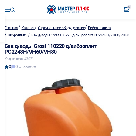
0
/
/
/
Главная
Каталог
Строительное оборудование
Вибротехника
/
/
Виброплиты
Бак д/воды Grost 110220 д/виброплит PC2248H/VH60/VH80
Бак д/воды Grost 110220 д/виброплит
PC2248H/VH60/VH80
Код товара: 43021
0
0 отзывов