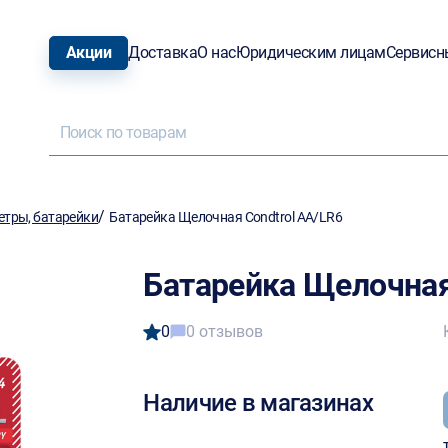
Акции
Доставка
О нас
Юридическим лицам
Сервисн
/
тры, батарейки
Батарейка Щелочная Condtrol AA/LR6
Батарейка Щелочная
0
0 отзывов
Наличие в магазинах