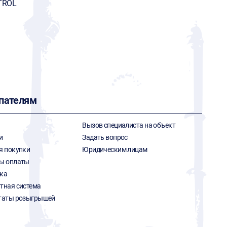
TROL
пателям
Вызов специалиста на объект
и
Задать вопрос
я покупки
Юридическим лицам
ы оплаты
ка
тная система
таты розыгрышей