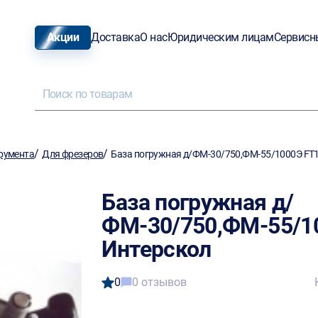
Акции
Доставка
О нас
Юридическим лицам
Сервисн
/
/
румента
Для фрезеров
База погружная д/ФМ-30/750,ФМ-55/1000Э FT
База погружная д/
ФМ-30/750,ФМ-55/1
Интерскол
0
0 отзывов