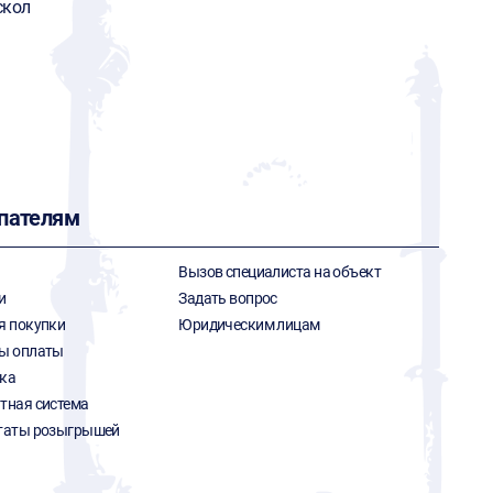
скол
пателям
Вызов специалиста на объект
и
Задать вопрос
я покупки
Юридическим лицам
ы оплаты
ка
тная система
таты розыгрышей