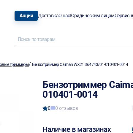
Акции
Доставка
О нас
Юридическим лицам
Сервисн
/
овые триммеры
Бензотриммер Caiman WX21 364743/01-010401-0014
Бензотриммер Caima
010401-0014
0
0 отзывов
Наличие в магазинах