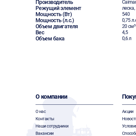
Производитель
Caima
Режущий элемент
леска,
Мощность (Вт)
540
Мощность (л.с.)
0,75 л.
Объем двигателя
20 см³
Вес
4,5
Объем бака
0,6 л
О компании
Поку
О нас
Акции
Контакты
Новост
Наши сотрудники
Услови
Вакансии
Способ