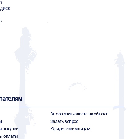
n
 диск
с.
пателям
Вызов специалиста на объект
и
Задать вопрос
я покупки
Юридическим лицам
ы оплаты