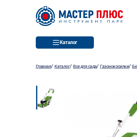
Каталог
/
/
/
/
Главная
Каталог
Все для сада
Газонокосилки
Бе