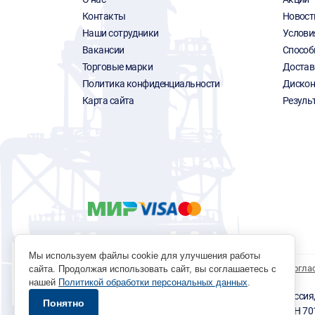
Контакты
Новост
Наши сотрудники
Услови
Вакансии
Способ
Торговые марки
Достав
Политика конфиденциальности
Дискон
Карта сайта
Резуль
Мы используем файлы cookie для улучшения работы
Политика обработки персональных данных
Согла
сайта. Продолжая использовать сайт, вы соглашаетесь с
нашей
Политикой обработки персональных данных
.
© 1996 - 2026 инструмент парк «Мастер Плюс» Россия, г.
Понятно
okp@masterplus.tomsk.ru ИП Брусницын Д.Н. ИНН 7