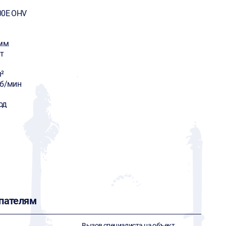
G
00E OHV
 мм
т
²
об/мин
од
пателям
Вызов специалиста на объект