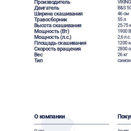
Производитель
VIKIN
Двигатель
B&S 5
Ширина скашивания
46 см
Травосборник
55 л
Высота скашивания
25-75
Мощность (Вт)
1900 В
Мощность (л.с.)
2,6 л.с.
Площадь скашивания
1200 м
Скорость вращения
2800 
Вес
26 кг
Тип
самох
О компании
Поку
О нас
Акции