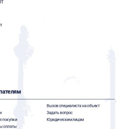
OT
т
пателям
Вызов специалиста на объект
и
Задать вопрос
я покупки
Юридическим лицам
ы оплаты