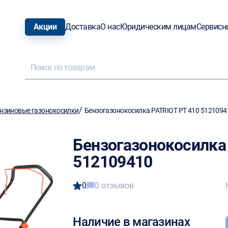
Акции
Доставка
О нас
Юридическим лицам
Сервисн
/
нзиновые газонокосилки
Бензогазонокосилка PATRIOT PT 410 5121094
Бензогазонокосилка
512109410
0
0 отзывов
Наличие в магазинах