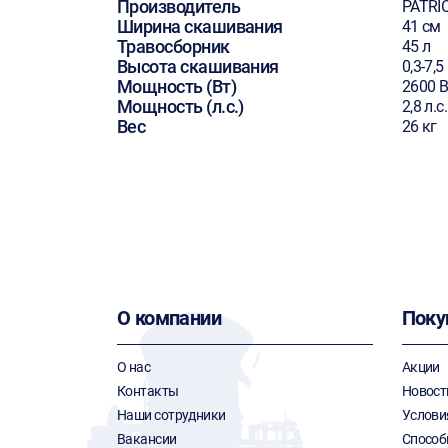
Производитель
PATRI
Ширина скашивания
41 см
Травосборник
45 л
Высота скашивания
0,3-7,5
Мощность (Вт)
2600 В
Мощность (л.с.)
2,8 л.с.
Вес
26 кг
О компании
Поку
О нас
Акции
Контакты
Новост
Наши сотрудники
Услови
Вакансии
Способ