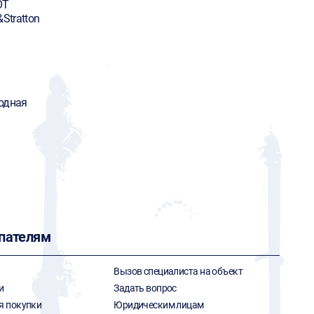
OT
&Stratton
одная
пателям
Вызов специалиста на объект
и
Задать вопрос
я покупки
Юридическим лицам