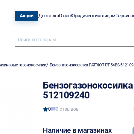
Акции
Доставка
О нас
Юридическим лицам
Сервисн
/
нзиновые газонокосилки
Бензогазонокосилка PATRIOT PT 54BS 51210
Бензогазонокосилка
512109240
0
0 отзывов
Наличие в магазинах