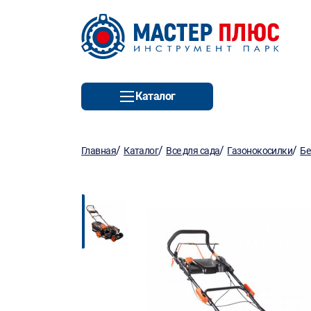
Каталог
/
/
/
/
Главная
Каталог
Все для сада
Газонокосилки
Бе