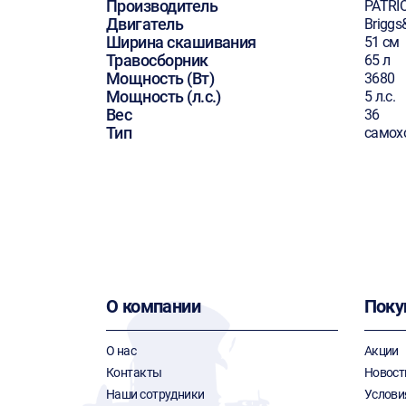
Производитель
PATRI
Двигатель
Briggs
Ширина скашивания
51 см
Травосборник
65 л
Мощность (Вт)
3680
Мощность (л.с.)
5 л.с.
Вес
36
Тип
самох
О компании
Поку
О нас
Акции
Контакты
Новост
Наши сотрудники
Услови