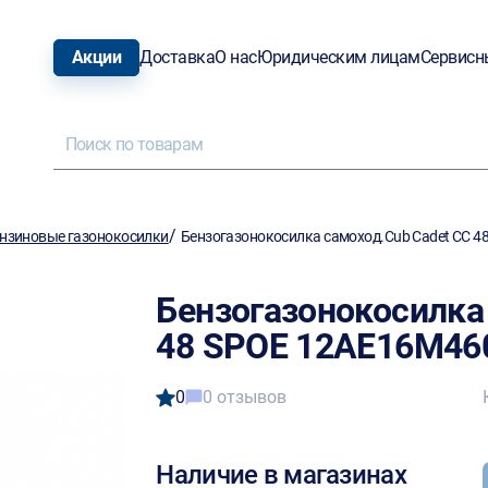
Акции
Доставка
О нас
Юридическим лицам
Сервисн
/
нзиновые газонокосилки
Бензогазонокосилка самоход.Cub Cadet CC 
Бензогазонокосилка
48 SPOE 12AE16M46
0
0 отзывов
Наличие в магазинах