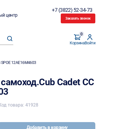
+7 (3822) 52-34-73
ый центр
Заказать звонок
0
Корзина
Войти
48 SPOE 12AE16M4603
 самоход.Cub Cadet CC
03
Код товара: 41928
Добавить в корзину