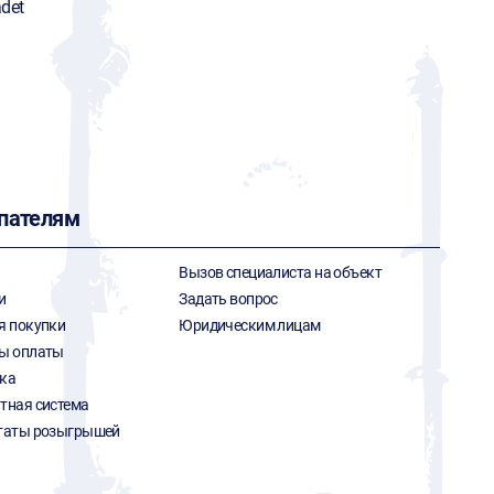
det
пателям
Вызов специалиста на объект
и
Задать вопрос
я покупки
Юридическим лицам
ы оплаты
ка
тная система
таты розыгрышей