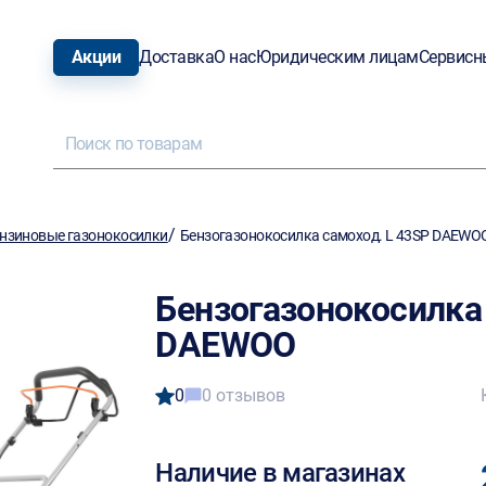
Акции
Доставка
О нас
Юридическим лицам
Сервисн
/
нзиновые газонокосилки
Бензогазонокосилка самоход. L 43SP DAEWO
Бензогазонокосилка
DAEWOO
0
0 отзывов
Наличие в магазинах