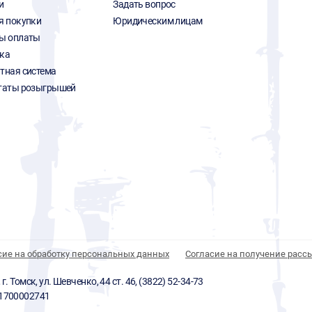
и
Задать вопрос
я покупки
Юридическим лицам
ы оплаты
ка
тная система
таты розыгрышей
сие на обработку персональных данных
Согласие на получение расс
 Томск, ул. Шевченко, 44 ст. 46, (3822) 52-34-73
01700002741