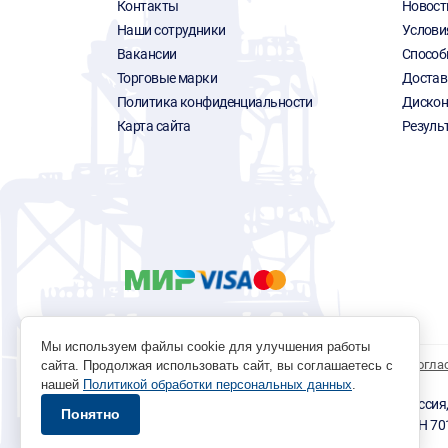
Контакты
Новост
Наши сотрудники
Услови
Вакансии
Способ
Торговые марки
Достав
Политика конфиденциальности
Дискон
Карта сайта
Резуль
Мы используем файлы cookie для улучшения работы
Политика обработки персональных данных
Согла
сайта. Продолжая использовать сайт, вы соглашаетесь с
нашей
Политикой обработки персональных данных
.
© 1996 - 2026 инструмент парк «Мастер Плюс» Россия, г.
Понятно
okp@masterplus.tomsk.ru ИП Брусницын Д.Н. ИНН 7