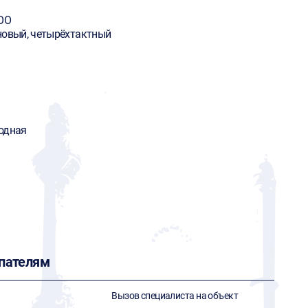
OO
новый, четырёхтактный
одная
пателям
Вызов специалиста на объект