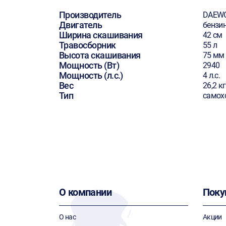
Производитель
DAEW
Двигатель
бензи
Ширина скашивания
42 см
Травосборник
55 л
Высота скашивания
75 мм
Мощность (Вт)
2940
Мощность (л.с.)
4 л.с.
Вес
26,2 кг
Тип
самох
О компании
Поку
О нас
Акции