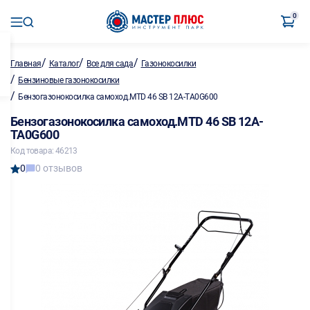
0
/
/
/
Главная
Каталог
Все для сада
Газонокосилки
/
Бензиновые газонокосилки
/
Бензогазонокосилка самоход.MTD 46 SB 12A-TA0G600
Бензогазонокосилка самоход.MTD 46 SB 12A-
TA0G600
Код товара: 46213
0
0 отзывов