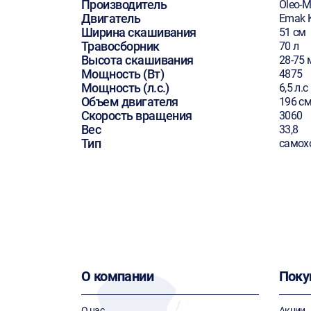
Производитель
Oleo-
Двигатель
Emak 
Ширина скашивания
51 см
Травосборник
70 л
Высота скашивания
28-75
Мощность (Вт)
4875
Мощность (л.с.)
6,5 л.с
Объем двигателя
196 см
Скорость вращения
3060
Вес
33,8
Тип
самох
О компании
Поку
О нас
Акции