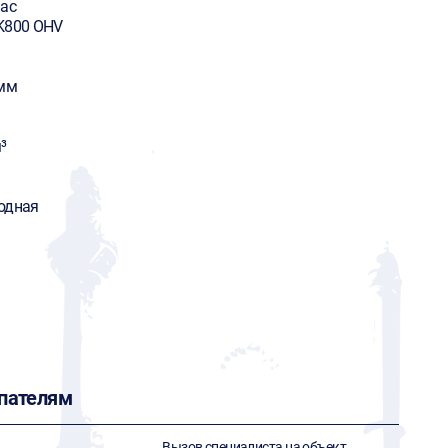
Mac
K800 OHV
 мм
³
одная
пателям
Вызов специалиста на объект