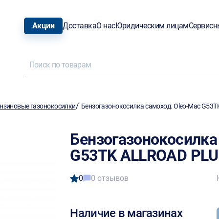
Акции
Доставка
О нас
Юридическим лицам
Сервисн
/
нзиновые газонокосилки
Бензогазонокосилка самоход. Oleo-Mac G53
Бензогазонокосилка
G53TK ALLROAD PLU
0
0 отзывов
Наличие в магазинах