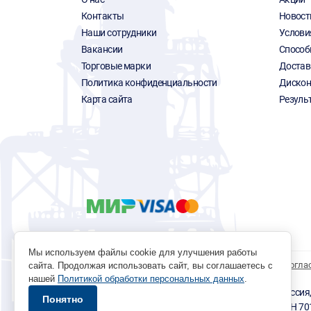
Контакты
Новост
Наши сотрудники
Услови
Вакансии
Способ
Торговые марки
Достав
Политика конфиденциальности
Дискон
Карта сайта
Резуль
Мы используем файлы cookie для улучшения работы
Политика обработки персональных данных
Согла
сайта. Продолжая использовать сайт, вы соглашаетесь с
нашей
Политикой обработки персональных данных
.
© 1996 - 2026 инструмент парк «Мастер Плюс» Россия, г.
Понятно
okp@masterplus.tomsk.ru ИП Брусницын Д.Н. ИНН 7