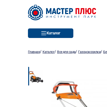
Каталог
/
/
/
/
Главная
Каталог
Все для сада
Газонокосилки
Бе