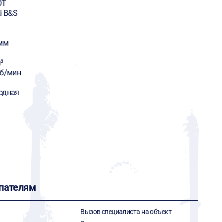
OT
i B&S
 мм
³
об/мин
одная
пателям
Вызов специалиста на объект