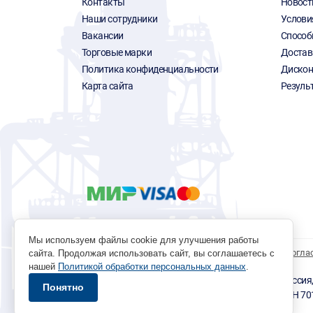
Контакты
Новост
Наши сотрудники
Услови
Вакансии
Способ
Торговые марки
Достав
Политика конфиденциальности
Дискон
Карта сайта
Резуль
Мы используем файлы cookie для улучшения работы
Политика обработки персональных данных
Согла
сайта. Продолжая использовать сайт, вы соглашаетесь с
нашей
Политикой обработки персональных данных
.
© 1996 - 2026 инструмент парк «Мастер Плюс» Россия, г.
Понятно
okp@masterplus.tomsk.ru ИП Брусницын Д.Н. ИНН 7