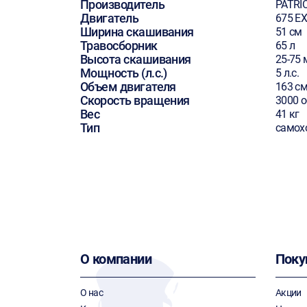
Производитель
PATRI
Двигатель
675 EX
Ширина скашивания
51 см
Травосборник
65 л
Высота скашивания
25-75
Мощность (л.с.)
5 л.с.
Объем двигателя
163 см
Скорость вращения
3000 
Вес
41 кг
Тип
самох
О компании
Поку
О нас
Акции