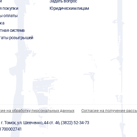
и
Задать вопрос
я покупки
Юридическим лицам
ы оплаты
ка
тная система
таты розыгрышей
сие на обработку персональных данных
Согласие на получение расс
 Томск, ул. Шевченко, 44 ст. 46, (3822) 52-34-73
01700002741