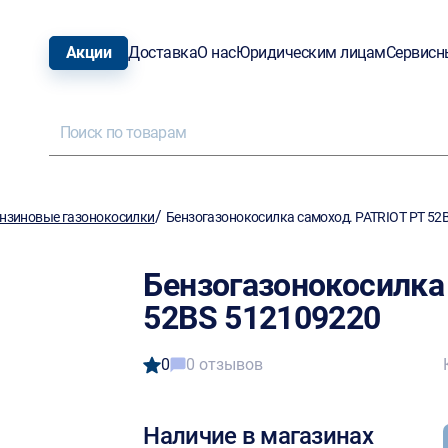
Акции
Доставка
О нас
Юридическим лицам
Сервисн
/
нзиновые газонокосилки
Бензогазонокосилка самоход. PATRIOT PT 52
Бензогазонокосилка
52BS 512109220
0
0 отзывов
Наличие в магазинах