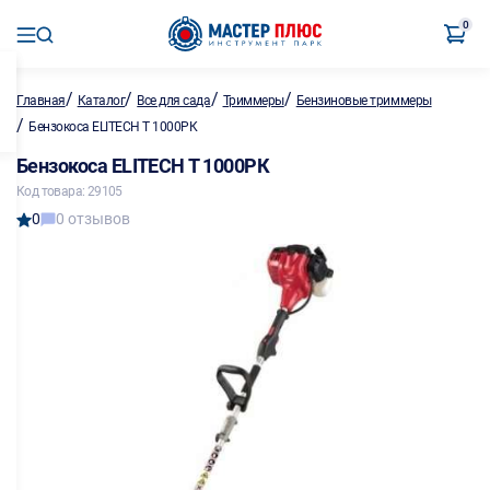
0
/
/
/
/
Главная
Каталог
Все для сада
Триммеры
Бензиновые триммеры
/
Бензокоса ELITECH Т 1000РК
Бензокоса ELITECH Т 1000РК
Код товара: 29105
0
0 отзывов