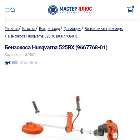
0
/
/
/
/
Главная
Каталог
Все для сада
Триммеры
Бензиновые триммеры
/
Бензокоса Husqvarna 525RX (9667768-01)
Бензокоса Husqvarna 525RX (9667768-01)
Код товара: 57432
0
0 отзывов