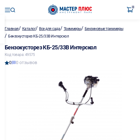
0
/
/
/
/
Главная
Каталог
Все для сада
Триммеры
Бензиновые триммеры
/
Бензокусторез КБ-25/33В Интерскол
Бензокусторез КБ-25/33В Интерскол
Код товара: 49575
0
0 отзывов