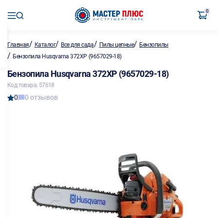
0
/
/
/
/
Главная
Каталог
Все для сада
Пилы цепные
Бензопилы
/
Бензопила Husqvarna 372XP (9657029-18)
Бензопила Husqvarna 372XP (9657029-18)
Код товара: 57618
0
0 отзывов