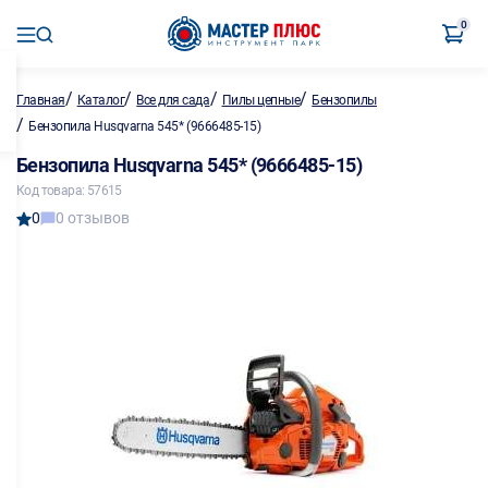
0
/
/
/
/
Главная
Каталог
Все для сада
Пилы цепные
Бензопилы
/
Бензопила Husqvarna 545* (9666485-15)
Бензопила Husqvarna 545* (9666485-15)
Код товара: 57615
0
0 отзывов