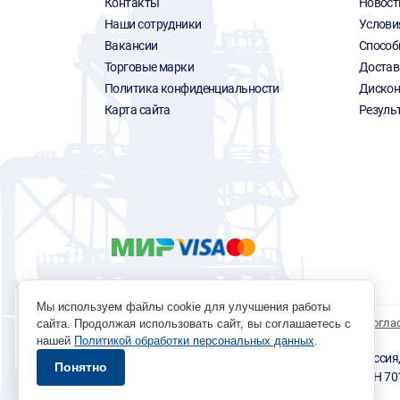
Контакты
Новост
Наши сотрудники
Услови
Вакансии
Способ
Торговые марки
Достав
Политика конфиденциальности
Дискон
Карта сайта
Резуль
Мы используем файлы cookie для улучшения работы
Политика обработки персональных данных
Согла
сайта. Продолжая использовать сайт, вы соглашаетесь с
нашей
Политикой обработки персональных данных
.
© 1996 - 2026 инструмент парк «Мастер Плюс» Россия, г.
Понятно
okp@masterplus.tomsk.ru ИП Брусницын Д.Н. ИНН 7