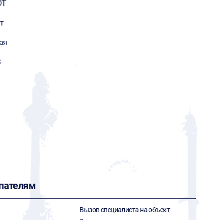
OT
т
ая
3
пателям
Вызов специалиста на объект