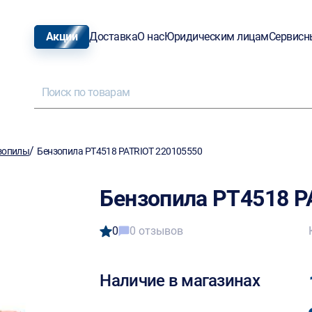
Акции
Доставка
О нас
Юридическим лицам
Сервисн
/
зопилы
Бензопила PT4518 PATRIOT 220105550
Бензопила PT4518 P
0
0 отзывов
Наличие в магазинах