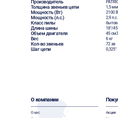
Производитель
PATRI
Толщина звеньев цепи
1,5 мм
Мощность (Вт)
2100 В
Мощность (л.с.)
2,9 л.с.
Класс пилы
бытов
Длина шины
18"/45
Объем двигателя
45 см
Вес
6 кг
Кол-во звеньев
72 зв
Шаг цепи
0,325"
О компании
Поку
О нас
Акции