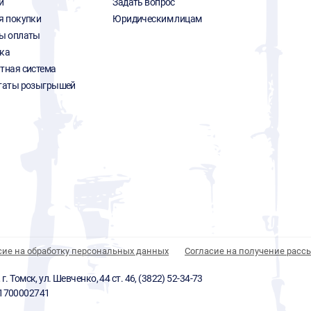
и
Задать вопрос
я покупки
Юридическим лицам
ы оплаты
ка
тная система
таты розыгрышей
сие на обработку персональных данных
Согласие на получение расс
 Томск, ул. Шевченко, 44 ст. 46, (3822) 52-34-73
01700002741