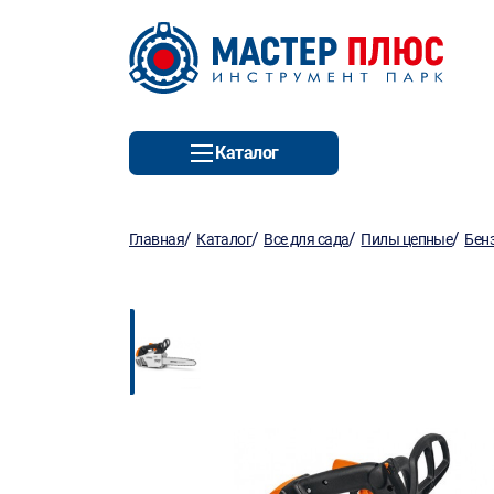
Каталог
/
/
/
/
Главная
Каталог
Все для сада
Пилы цепные
Бен