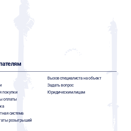
пателям
Вызов специалиста на объект
и
Задать вопрос
я покупки
Юридическим лицам
ы оплаты
ка
тная система
таты розыгрышей