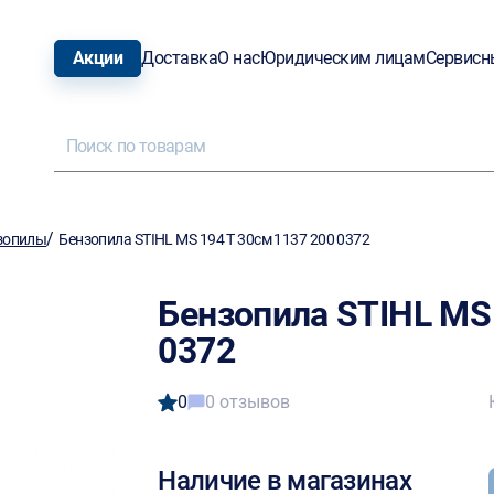
Акции
Доставка
О нас
Юридическим лицам
Сервисн
/
зопилы
Бензопила STIHL MS 194 T 30см 1137 200 0372
Бензопила STIHL MS 
0372
0
0 отзывов
Наличие в магазинах