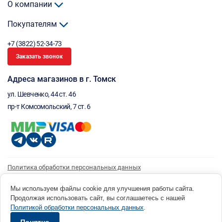
О компании
Покупателям
+7 (3822) 52-34-73
Заказать звонок
Адреса магазинов в г. Томск
ул. Шевченко, 44 ст. 46
пр-т Комсомольский, 7 ст. 6
Политика обработки персональных данных
Согласие на обработку персональных данных
Согласие на получение рассылки
Мы используем файлы cookie для улучшения работы сайта.
Продолжая использовать сайт, вы соглашаетесь с нашей
© 1996 - 2026 инструмент парк «Мастер Плюс» Россия, г. Томск, ул. Шевченко, 44 ст. 46, (3822) 52-34-
Политикой обработки персональных данных
.
73 okp@masterplus.tomsk.ru ИП Брусницын Д.Н. ИНН 701700002741
Разработано в Sibcode.team