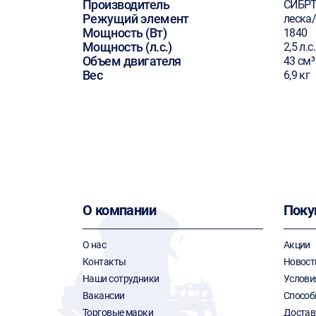
Производитель
СИБР
Режущий элемент
леска
Мощность (Вт)
1840
Мощность (л.с.)
2,5 л.с.
Объем двигателя
43 см³
Вес
6,9 кг
О компании
Поку
О нас
Акции
Контакты
Новост
Наши сотрудники
Услови
Вакансии
Способ
Торговые марки
Достав