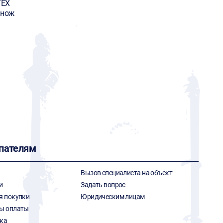
ТЕХ
/нож
пателям
Вызов специалиста на объект
и
Задать вопрос
я покупки
Юридическим лицам
ы оплаты
ка