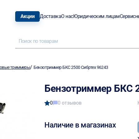
Акции
Доставка
О нас
Юридическим лицам
Сервисн
/
овые триммеры
Бензотриммер БКС 2500 Сибртех 96243
Бензотриммер БКС 2
0
0 отзывов
Наличие в магазинах