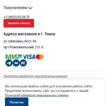
Покупателям
+7 (3822) 52-34-73
Заказать звонок
Адреса магазинов в г. Томск
ул. Шевченко, 44 ст. 46
пр-т Комсомольский, 7 ст. 6
Политика обработки персональных данных
Согласие на обработку персональных данных
Согласие на получение рассылки
Мы используем файлы cookie для улучшения работы сайта.
Продолжая использовать сайт, вы соглашаетесь с нашей
© 1996 - 2026 инструмент парк «Мастер Плюс» Россия, г. Томск, ул. Шевченко, 44 ст. 46, (3822) 52-34-
Политикой обработки персональных данных
.
73 okp@masterplus.tomsk.ru ИП Брусницын Д.Н. ИНН 701700002741
Разработано в Sibcode.team
Понятно