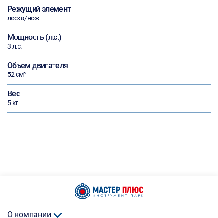
Режущий элемент
леска/нож
Мощность (л.с.)
3 л.с.
Объем двигателя
52 см³
Вес
5 кг
О компании