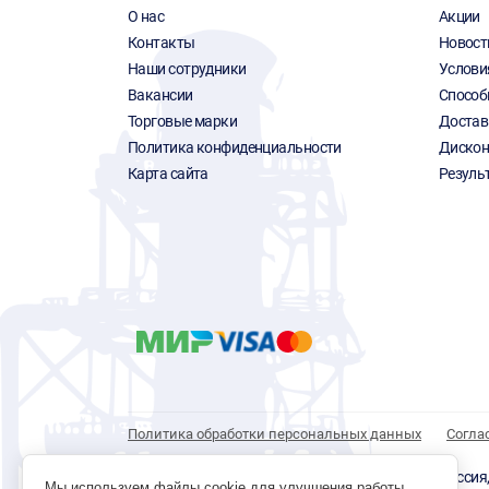
О нас
Акции
Контакты
Новост
Наши сотрудники
Услови
Вакансии
Способ
Торговые марки
Достав
Политика конфиденциальности
Дискон
Карта сайта
Резуль
Политика обработки персональных данных
Согла
© 1996 - 2026 инструмент парк «Мастер Плюс» Россия, г.
Мы используем файлы cookie для улучшения работы