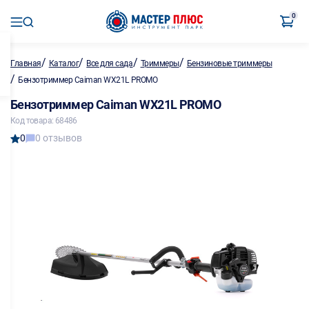
0
/
/
/
/
Главная
Каталог
Все для сада
Триммеры
Бензиновые триммеры
/
Бензотриммер Caiman WX21L PROMO
Бензотриммер Caiman WX21L PROMO
Код товара: 68486
0
0 отзывов