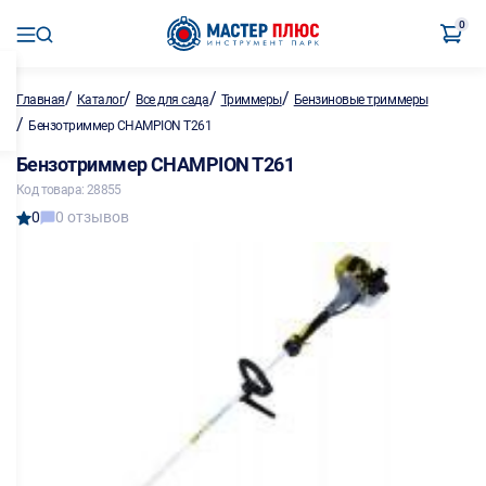
0
/
/
/
/
Главная
Каталог
Все для сада
Триммеры
Бензиновые триммеры
/
Бензотриммер CHAMPION T261
Бензотриммер CHAMPION T261
Код товара: 28855
0
0 отзывов