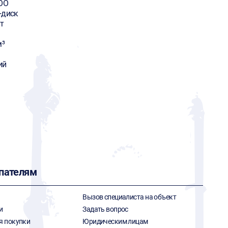
OO
+диск
т
м³
ий
пателям
Вызов специалиста на объект
и
Задать вопрос
я покупки
Юридическим лицам