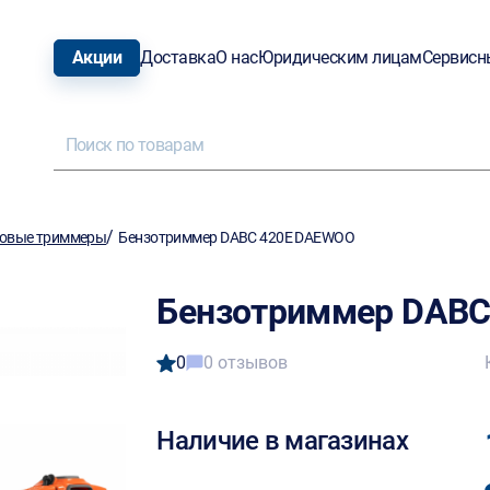
Акции
Доставка
О нас
Юридическим лицам
Сервисн
/
овые триммеры
Бензотриммер DABC 420E DAEWOO
Бензотриммер DABC
0
0 отзывов
Наличие в магазинах