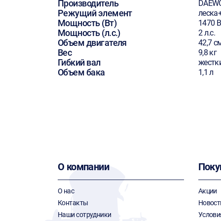
Производитель
DAEW
Режущий элемент
леска
Мощность (Вт)
1470 В
Мощность (л.с.)
2 л.с.
Объем двигателя
42,7 с
Вес
9,8 кг
Гибкий вал
жестк
Объем бака
1,1 л
О компании
Поку
О нас
Акции
Контакты
Новост
Наши сотрудники
Услови