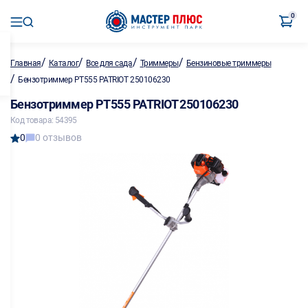
0
/
/
/
/
Главная
Каталог
Все для сада
Триммеры
Бензиновые триммеры
/
Бензотриммер PT555 PATRIOT 250106230
Бензотриммер PT555 PATRIOT 250106230
Код товара: 54395
0
0 отзывов