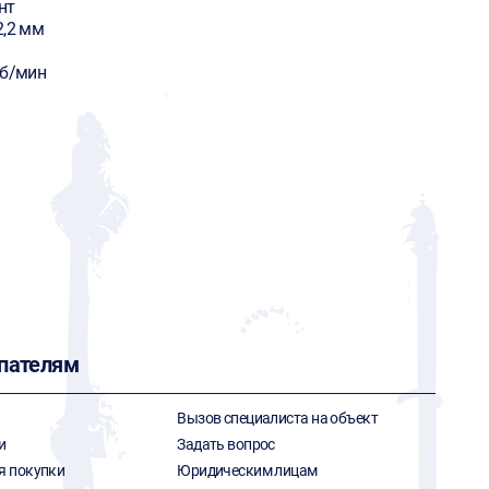
нт
2,2 мм
об/мин
пателям
Вызов специалиста на объект
и
Задать вопрос
я покупки
Юридическим лицам