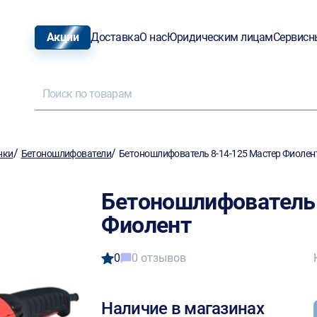
Акции
Доставка
О нас
Юридическим лицам
Сервисн
/
/
нки
Бетоношлифователи
Бетоношлифователь 8-14-125 Мастер Фиолен
Бетоношлифователь 
Фиолент
0
0 отзывов
Наличие в магазинах