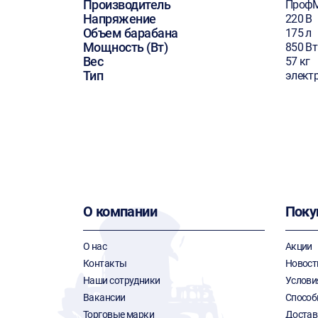
Производитель
Проф
Напряжение
220 В
Объем барабана
175 л
Мощность (Вт)
850 Вт
Вес
57 кг
Тип
элект
О компании
Поку
О нас
Акции
Контакты
Новост
Наши сотрудники
Услови
Вакансии
Способ
Торговые марки
Достав