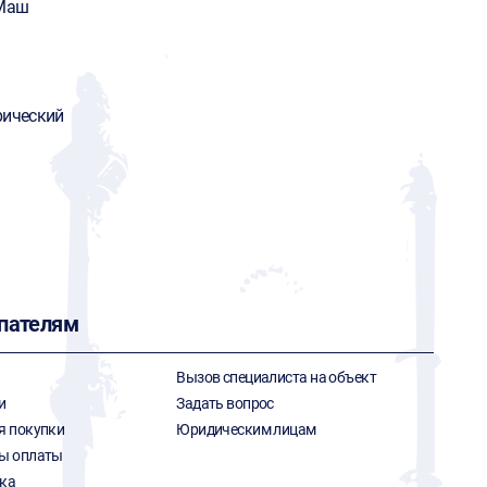
Маш
рический
пателям
Вызов специалиста на объект
и
Задать вопрос
я покупки
Юридическим лицам
ы оплаты
ка