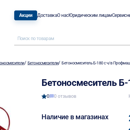
Акции
Доставка
О нас
Юридическим лицам
Сервисн
/
/
оносмесители
Бетоносмесители
Бетоносмеситель Б-180 с ч/в Профма
Бетоносмеситель Б-
0
0 отзывов
Наличие в магазинах